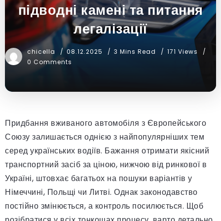
підводні камені та питання
легалізації
chicella
08.12.2025
3 Mins Read
171 Views
0 Comments
Придбання вживаного автомобіля з Європейського
Союзу залишається однією з найпопулярніших тем
серед українських водіїв. Бажання отримати якісний
транспортний засіб за ціною, нижчою від ринкової в
Україні, штовхає багатьох на пошуки варіантів у
Німеччині, Польщі чи Литві. Однак законодавство
постійно змінюється, а контроль посилюється. Щоб
розібратися у всіх тонкощах процесу, варто детально